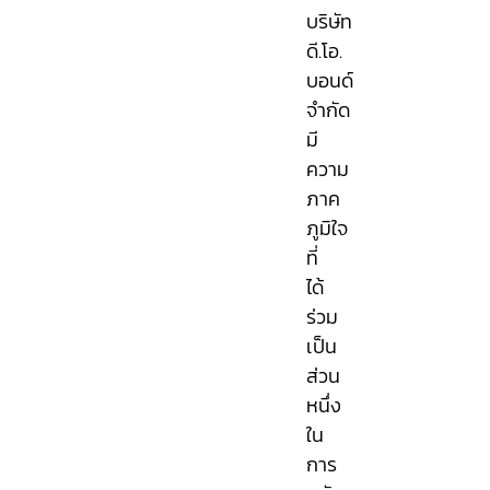
บริษัท
ดี.โอ.
บอนด์
จำกัด
มี
ความ
ภาค
ภูมิใจ
ที่
ได้
ร่วม
เป็น
ส่วน
หนึ่ง
ใน
การ