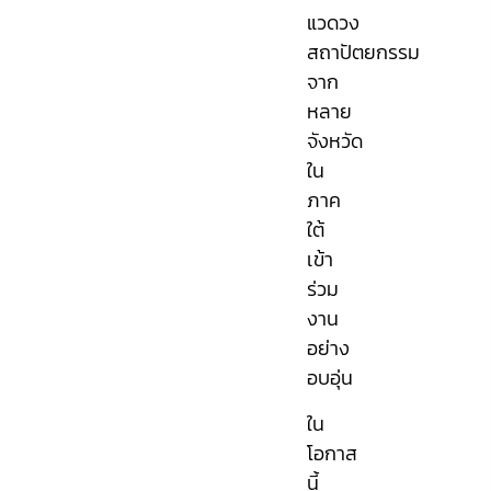
แวดวง
สถาปัตยกรรม
จาก
หลาย
จังหวัด
ใน
ภาค
ใต้
เข้า
ร่วม
งาน
อย่าง
อบอุ่น
ใน
โอกาส
นี้