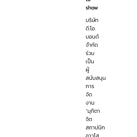
show
บริษัท
ดี.โอ.
บอนด์
จำกัด
ร่วม
เป็น
ผู้
สนับสนุน
การ
จัด
งาน
“มุทิตา
จิต
สถาปนิก
อาวุโส