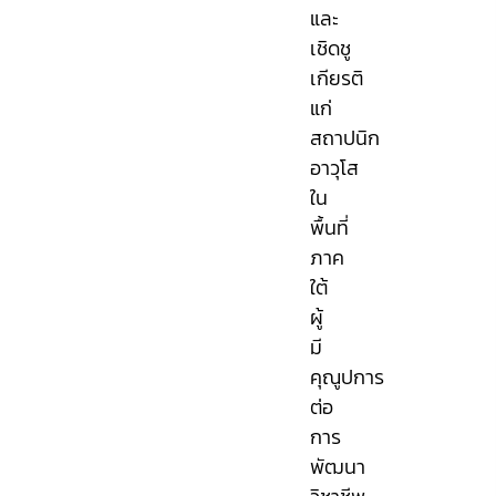
และ
เชิดชู
เกียรติ
แก่
สถาปนิก
อาวุโส
ใน
พื้นที่
ภาค
ใต้
ผู้
มี
คุณูปการ
ต่อ
การ
พัฒนา