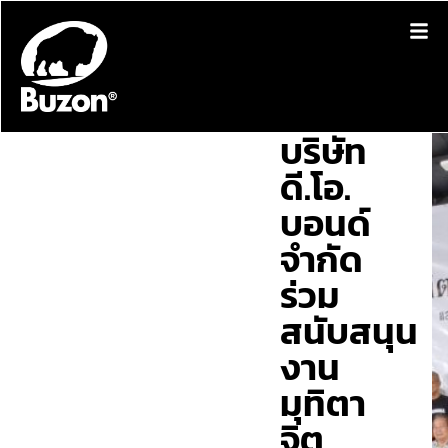
บริษัท
ดี.โอ.
บอนด์
จำกัด
ร่วม
สนับสนุน
งาน
มุทิตา
จิต