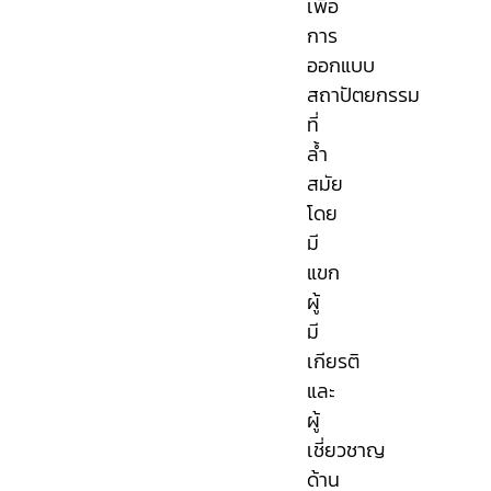
เพื่อ
การ
ออกแบบ
สถาปัตยกรรม
ที่
ล้ำ
สมัย
โดย
มี
แขก
ผู้
มี
เกียรติ
และ
ผู้
เชี่ยวชาญ
ด้าน