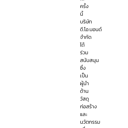
ครั้ง
นี้
บริษัท
ดี.โอ.บอนด์
จำกัด
ได้
ร่วม
สนับสนุน
ซึ่ง
เป็น
ผู้นำ
ด้าน
วัสดุ
ก่อสร้าง
และ
นวัตกรรม