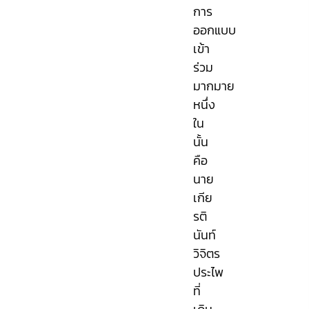
การ
ออกแบบ
เข้า
ร่วม
มากมาย
หนึ่ง
ใน
นั้น
คือ
นาย
เกีย
รติ
นันท์
วิจิตร
ประไพ
ที่